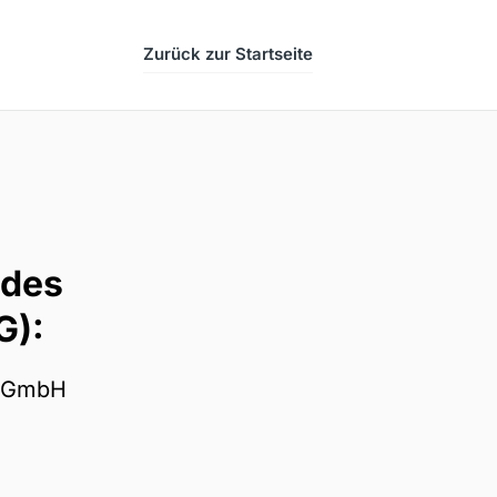
Zurück zur Startseite
es 

G):
e GmbH
