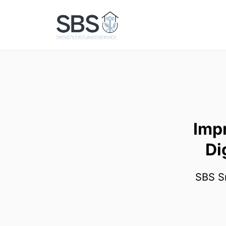
Imp
Di
SBS Sm