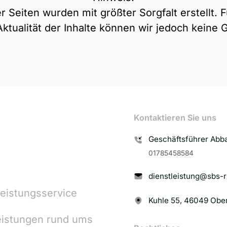
r Seiten wurden mit größter Sorgfalt erstellt. Fü
 Aktualität der Inhalte können wir jedoch kein
Kontaktieren Sie uns
01785458584
dienstleistung@sbs-r
Dienstleistungsservice 
Kuhle 55, 46049 Obe
eistungen 
rund 
ums 