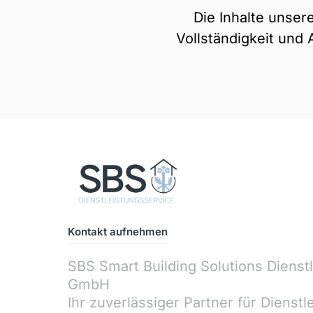
Die Inhalte unsere
Vollständigkeit und
Kontakt aufnehmen
SBS 
Smart 
Building 
Solutions 
GmbH

Ihr 
zuverlässiger 
Partner 
für 
Dienstl